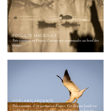
FOULQUE MACROULE
Très commun en France il anime nos promenades au bord des
étangs.
GOÉLAND ARGENTÉ
Trés commun, il vit partout en France. Cet élégant laridé est
visible dans nos ports de pêche, en bord de mer, u dans les