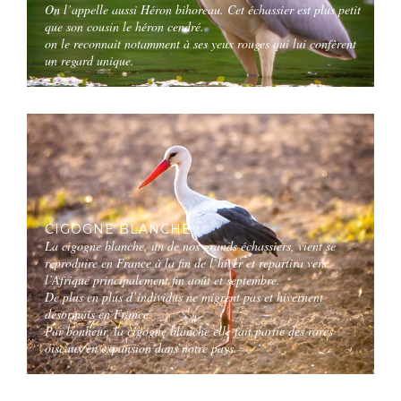
On l’appelle aussi Héron bihoreau. Cet échassier est plus petit
que son cousin le héron cendré.
on le reconnait notamment à ses yeux rouges qui lui confèrent
un regard unique.
CIGOGNE BLANCHE
La cigogne blanche, un de nos grands échassiers, vient se
reproduire en France à la fin de l’hiver et repartira vers
l’Afrique principalement fin août et septembre.
De plus en plus d’individus ne migrent pas et hivernent
désormais en France.
Par bonheur, la cigogne blanche elle fait partie des rares
oiseaux en expansion dans notre pays.