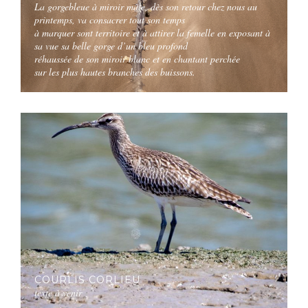
La gorgebleue à miroir mâle, dès son retour chez nous au
printemps, va consacrer tout son temps
à marquer sont territoire et à attirer la femelle en exposant à
sa vue sa belle gorge d’un bleu profond
réhaussée de son miroir blanc et en chantant perchée
sur les plus hautes branches des buissons.
COURLIS CORLIEU
texte à venir