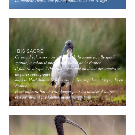
La mouette rieuse, une grande habituée de nos rivages !
IBIS SACRÉ
Ce grand échassier noir et blanc, de la même famille que la
spatule, a colonisé une grande partie de la France.
Il faut savoir que l’Ibis sacré, échappé au début des années 90
de parcs zoologiques
dans le Morbihan et le Roussillon, s’est rapidement répandu en
France
et est aujourd’hui un vrai danger pour les nichées d’autres
oiseaux dont il prédate les oeufs.