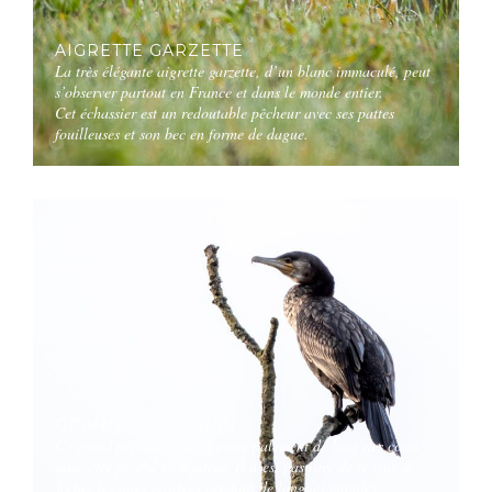
AIGRETTE GARZETTE
La très élégante aigrette garzette, d’un blanc immaculé, peut
s’observer partout en France et dans le monde entier.
Cet échassier est un redoutable pêcheur avec ses pattes
fouilleuses et son bec en forme de dague.
GRAND CORMORAN
Ce grand pêcheur, qui vit principalement de long des côtes,
aime être perché en hauteur. Il n’est pas rare de le voir se
sécher les ailes écartées pendant de longues minutes.