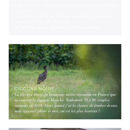
Comme son nom l’indique, la sterne naine est la plus petite de
sternes.
Cela n’enlève rien à son efficacité quand elle pêche. Rapide
comme l’éclair lorsqu’elle plonge,
elle ne laisse aucune chance à ses proies aquatiques.
CIGOGNE NOIRE
La cigogne noire est beaucoup moins répandue en France que
sa cousine la cigogne blanche. Seulement 70 à 90 couples
recensés en 2019. Alors quand j’ai la chance de tomber dessus,
mon appareil photo et moi, on est les plus heureux !