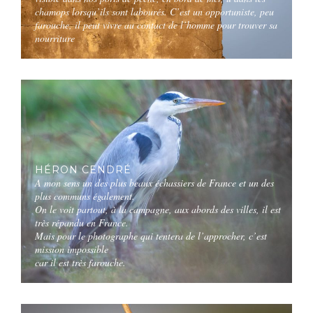
chamops lorsqu’ils sont labourés. C’est un opportuniste, peu
farouche, il peut vivre au contact de l’homme pour trouver sa
nourriture
HÉRON CENDRÉ
A mon sens un des plus beaux échassiers de France et un des
plus communs également.
On le voit partout, à la campagne, aux abords des villes, il est
très répandu en France.
Mais pour le photographe qui tentera de l’approcher, c’est
mission impossible
car il est très farouche.