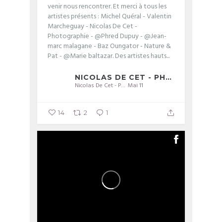
venir nous rencontrer. Et merci à tous les
artistes présents : Michel Quéral - Valentin
Marcheguay - Nicolas De Cet -
Photographie - @Phred Dupuy - @Jean-
marc malagane - Baz Oungator - Nature &
Pat - @Marie baltazar. Des artistes hauts...
NICOLAS DE CET - PHOTOGRAPHIE
Nicolas De Cet - Photographie
Mai 11
14
2
1