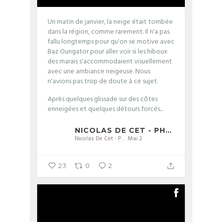
Un matin de janvier, la neige était tombée
dans la région, comme rarement. Il n'a pas
fallu longtemps pour qu'on se motive avec
Baz Oungator pour aller voir si les hiboux
des marais s'accommodaient visuellement
avec une ambiance neigeuse. Nous
n'avions pas trop de doute à ce sujet.
Après quelques glissade sur des côtes
enneigées et quelques détours forcés...
NICOLAS DE CET - PHOTOGRAPHIE
Nicolas De Cet - Photographie
Mai 2
23
0
2