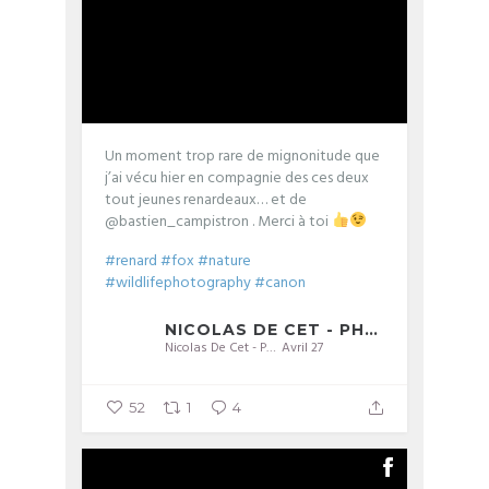
Un moment trop rare de mignonitude que
j’ai vécu hier en compagnie des ces deux
tout jeunes renardeaux… et de
@bastien_campistron . Merci à toi
#renard
#fox
#nature
#wildlifephotography
#canon
NICOLAS DE CET - PHOTOGRAPHIE
Nicolas De Cet - Photographie
Avril 27
52
1
4