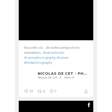
Nouvelle vie… de belles perspectives
animalières…
#naturelovers
#canonphotography
#nature
#birdphotography
NICOLAS DE CET - PHOTOGRAPHIE
Nicolas De Cet - Photographie
Mars 11
37
0
7