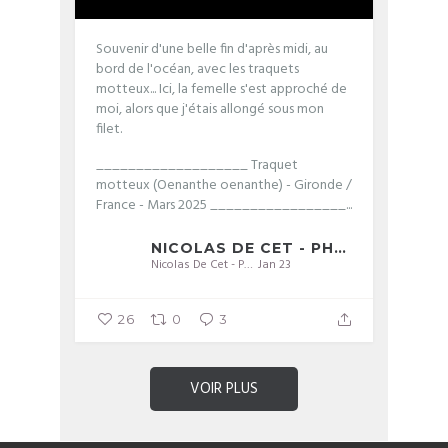
Souvenir d'une belle fin d'après midi, au
bord de l'océan, avec les traquets
motteux... Ici, la femelle s'est approché de
moi, alors que j'étais allongé sous mon
filet.
___________________
Traquet
motteux (Oenanthe oenanthe) - Gironde /
France - Mars 2025
_________________...
NICOLAS DE CET - PHOTOGRAPHIE
Nicolas De Cet - Photographie
Jan 23
26
0
3
VOIR PLUS