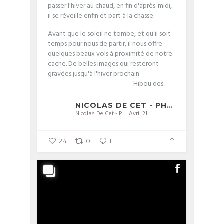
passer l'hiver au chaud, en fin d'après-midi,
il se réveille enfin et part à la chasse.
Avant que le soleil ne tombe, et qu'il soit
temps pour nous de partir, il nous offre
quelques beaux vols à proximité de notre
cache. De belles images qui resteront
gravées jusqu'à l'hiver prochain.
_____________________
Hibou des...
NICOLAS DE CET - PHOTOGRAPHIE
Nicolas De Cet - Photographie
Avril 21
24
0
1