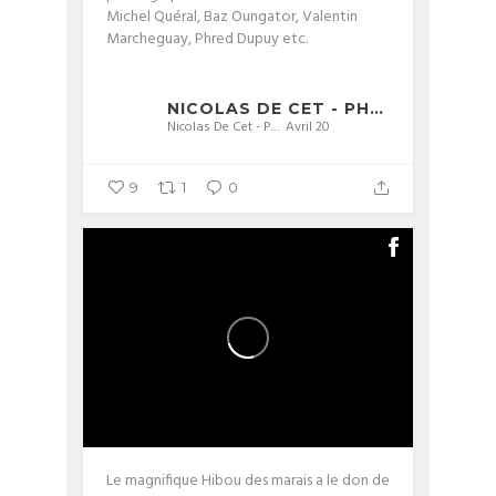
Michel Quéral, Baz Oungator, Valentin
Marcheguay, Phred Dupuy etc.
...
NICOLAS DE CET - PHOTOGRAPHIE
Nicolas De Cet - Photographie
Avril 20
9
1
0
Le magnifique Hibou des marais a le don de