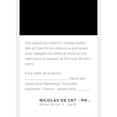
Son regard est addictif... Chaque année,
dès qu'il quitte nos régions au printemps
pour regagner les terres du nord où il se
reproduira, le manque se fait tout de suite
sentir.
Il me tarde de le revoir...
_____________________
Hibou des
marais (Asio flammeus) - Nouvelle-
Aquitaine / France - Janvier 2026
______...
NICOLAS DE CET - PHOTOGRAPHIE
Nicolas De Cet - Photographie
Juin 19