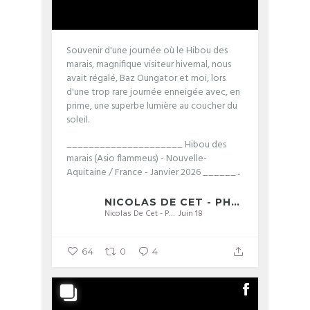
Souvenir d'une journée où le Hibou des
marais, magnifique visiteur hivernal, nous
avait régalé, Baz Oungator et moi, lors
d'une trop rare journée enneigée avec, en
prime, une superbe lumière au coucher du
soleil.
_____________________
Hibou des
marais (Asio flammeus) - Nouvelle-
Aquitaine / France - Janvier 2026
______...
NICOLAS DE CET - PHOTOGRAPHIE
Nicolas De Cet - Photographie
Juin 18
64
0
4