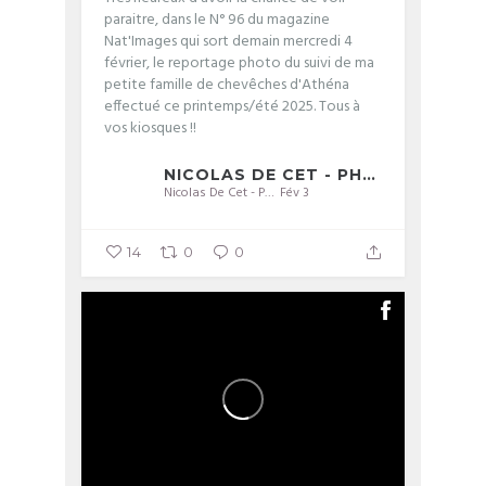
paraitre, dans le N° 96 du magazine
Nat'Images qui sort demain mercredi 4
février, le reportage photo du suivi de ma
petite famille de chevêches d'Athéna
effectué ce printemps/été 2025. Tous à
vos kiosques !!
NICOLAS DE CET - PHOTOGRAPHIE
Nicolas De Cet - Photographie
Fév 3
14
0
0