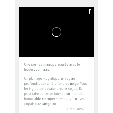
Une journée magique, passée avec le
hibou des marais.
Un plumage magnifique, un regard
profond, et un arrière fond de neige. Tous
les ingrédients étaient réunis ce jour là
pour faire de cette journée un moment
inoubliable.
Un super moment vécu avec le
copain Baz Oungator
_____________________
Hibou des...