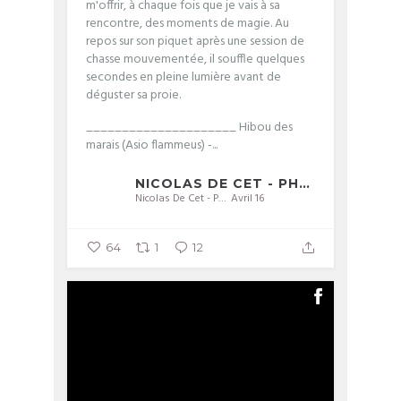
m'offrir, à chaque fois que je vais à sa
rencontre, des moments de magie. Au
repos sur son piquet après une session de
chasse mouvementée, il souffle quelques
secondes en pleine lumière avant de
déguster sa proie.
_____________________
Hibou des
marais (Asio flammeus) -...
NICOLAS DE CET - PHOTOGRAPHIE
Nicolas De Cet - Photographie
Avril 16
64
1
12