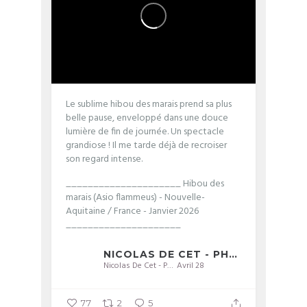
Le sublime hibou des marais prend sa plus
belle pause, enveloppé dans une douce
lumière de fin de journée. Un spectacle
grandiose ! Il me tarde déjà de recroiser
son regard intense.
_____________________
Hibou des
marais (Asio flammeus) - Nouvelle-
Aquitaine / France - Janvier 2026
_____________________
NICOLAS DE CET - PHOTOGRAPHIE
Nicolas De Cet - Photographie
Avril 28
77
2
5