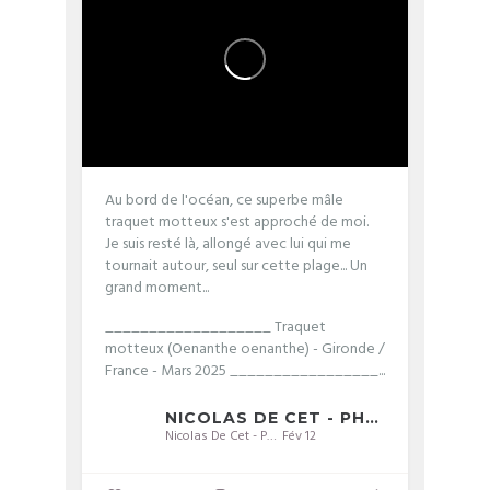
Au bord de l'océan, ce superbe mâle
traquet motteux s'est approché de moi.
Je suis resté là, allongé avec lui qui me
tournait autour, seul sur cette plage... Un
grand moment...
___________________
Traquet
motteux (Oenanthe oenanthe) - Gironde /
France - Mars 2025
_________________...
NICOLAS DE CET - PHOTOGRAPHIE
Nicolas De Cet - Photographie
Fév 12