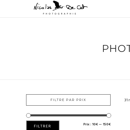
PHOT
31 
FILTRE PAR PRIX
Prix :
10€
—
150€
PRIX
PRIX
FILTRER