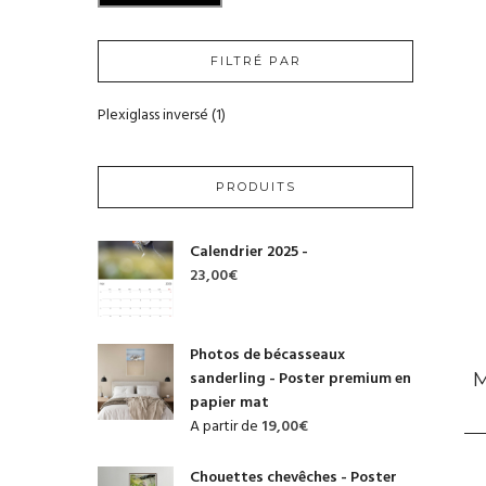
MIN
MAX
FILTRÉ PAR
Plexiglass inversé
(1)
PRODUITS
Calendrier 2025 -
23,00
€
Photos de bécasseaux
sanderling - Poster premium en
papier mat
A partir de
19,00
€
Chouettes chevêches - Poster