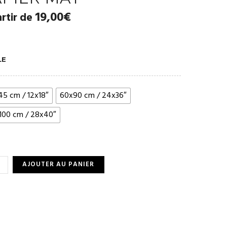
19,00
€
artir de
LE
45 cm / 12x18″
60x90 cm / 24x36″
100 cm / 28x40″
TITÉ
AJOUTER AU PANIER
ANT
,
ER
IUM