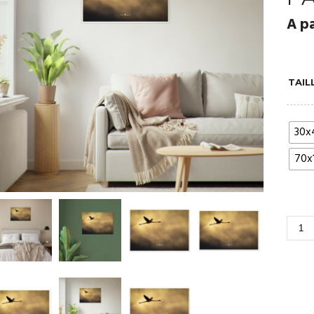
A p
TAIL
30x
70x
QUAN
DE
FLAM
DORÉ
POST
PREM
EN