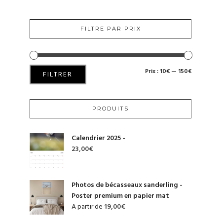
FILTRE PAR PRIX
Prix :
10€
—
150€
PRIX
PRIX
FILTRER
MIN
MAX
PRODUITS
Calendrier 2025 -
23,00
€
Photos de bécasseaux sanderling -
Poster premium en papier mat
A partir de
19,00
€