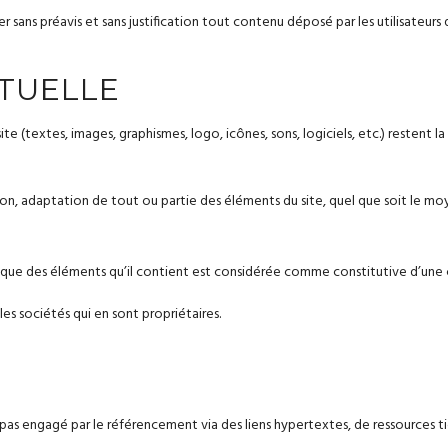
er sans préavis et sans justification tout contenu déposé par les utilisateurs
CTUELLE
ite (textes, images, graphismes, logo, icônes, sons, logiciels, etc.) restent l
n, adaptation de tout ou partie des éléments du site, quel que soit le moyen
nque des éléments qu’il contient est considérée comme constitutive d’une 
les sociétés qui en sont propriétaires.
 pas engagé par le référencement via des liens hypertextes, de ressources tie