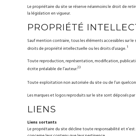
Le propriétaire du site se réserve néanmoins le droit de retir
la législation en vigueur.
PROPRIÉTÉ INTELLE
Sauf mention contraire, tous les éléments accessibles sur le s
1
droits de propriété intellectuelle ou les droits d’usage.
Toute reproduction, représentation, modification, publicatio
2
3
écrite préalable de l’auteur.
Toute exploitation non autorisée du site ou de l’un quelco
Les marques et logos reproduits sur le site sont déposés par 
LIENS
Liens sortants
Le propriétaire du site décline toute responsabilité et n’est
concerne leur contenu que leur pertinence.