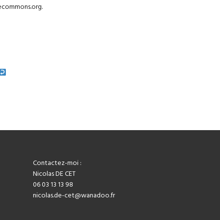
vecommons.org
.
Contactez-moi :
Nicolas DE CET
06 03 13 13 98
nicolas.de-cet@wanadoo.fr