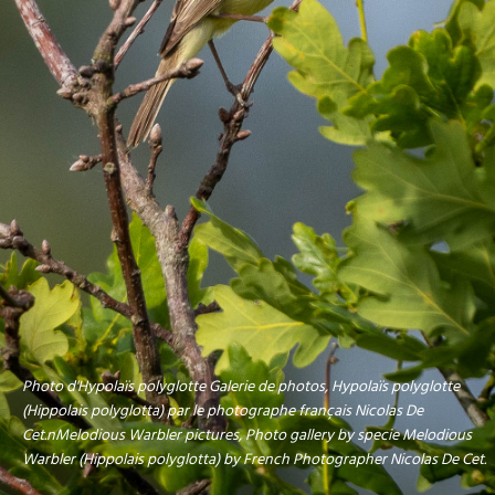
Photo d'Hypolaïs polyglotte Galerie de photos, Hypolaïs polyglotte
(Hippolais polyglotta) par le photographe français Nicolas De
Cet.nMelodious Warbler pictures, Photo gallery by specie Melodious
Warbler (Hippolais polyglotta) by French Photographer Nicolas De Cet.